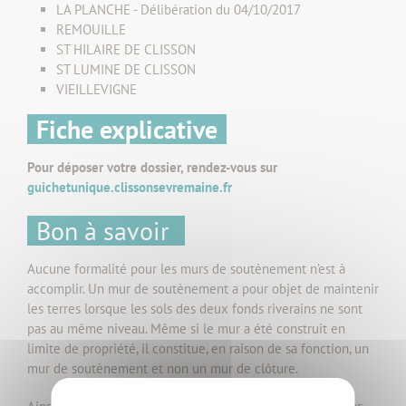
LA PLANCHE - Délibération du 04/10/2017
REMOUILLE
ST HILAIRE DE CLISSON
ST LUMINE DE CLISSON
VIEILLEVIGNE
Fiche explicative
Pour déposer votre dossier, rendez-vous sur
guichetunique.clissonsevremaine.fr
Bon à savoir
Aucune formalité pour les murs de soutènement n’est à
accomplir. Un mur de soutènement a pour objet de maintenir
les terres lorsque les sols des deux fonds riverains ne sont
pas au même niveau. Même si le mur a été construit en
limite de propriété, il constitue, en raison de sa fonction, un
mur de soutènement et non un mur de clôture.