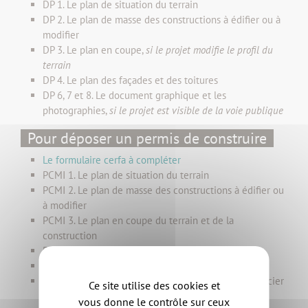
DP 1. Le plan de situation du terrain
DP 2. Le plan de masse des constructions à édifier ou à
modifier
DP 3. Le plan en coupe,
si le projet modifie le profil du
terrain
DP 4. Le plan des façades et des toitures
DP 6, 7 et 8. Le document graphique et les
photographies,
si le projet est visible de la voie publique
Pour déposer un permis de construire
Le formulaire cerfa à compléter
PCMI 1. Le plan de situation du terrain
PCMI 2. Le plan de masse des constructions à édifier ou
à modifier
PCMI 3. Le plan en coupe du terrain et de la
construction
PCMI 4. La notice
PCMI 5. Le plan des façades et des toitures
PCMI 6. Le document graphique permettant d’apprécier
Ce site utilise des cookies et
l’insertion du projet de construction dans son
vous donne le contrôle sur ceux