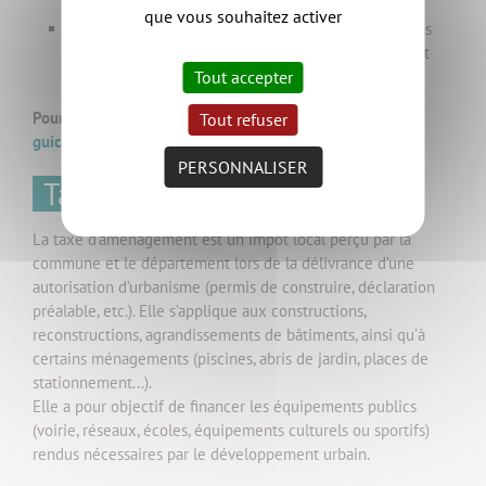
environnement
que vous souhaitez activer
PCMI 7 et 8. Une photographie situant le terrain dans
l’environnement proche et une dans l’environnement
Tout accepter
lointain
Pour déposer votre dossier, rendez-vous sur
Tout refuser
guichetunique.clissonsevremaine.fr
.
PERSONNALISER
Taxe d’aménagement
La taxe d’aménagement est un impôt local perçu par la
commune et le département lors de la délivrance d’une
autorisation d’urbanisme (permis de construire, déclaration
préalable, etc.). Elle s’applique aux constructions,
reconstructions, agrandissements de bâtiments, ainsi qu’à
certains ménagements (piscines, abris de jardin, places de
stationnement...).
Elle a pour objectif de financer les équipements publics
(voirie, réseaux, écoles, équipements culturels ou sportifs)
rendus nécessaires par le développement urbain.