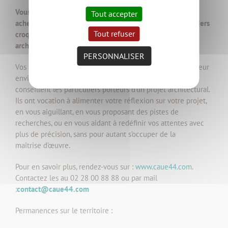
Vous désirez construire, aménager, restaurer une maison,
Tout accepter
acheter un terrain… Avant de vous engager, dès les premiers
Tout refuser
croquis, profitez des conseils gratuits d’un professionnel
architecte.
PERSONNALISER
Vos projets doivent être de qualité et respectueuses de leur
environnement. C’est pourquoi des architectes du CAUE
conseillent les particuliers porteurs d’un projet architectural.
Ils ont vocation à alimenter votre réflexion sur votre projet,
en vous aiguillant, en vous proposant des pistes de
recherches, ou en vous aidant à redéfinir vos attentes avec
plus de précision, sans pour autant s’occuper de la
maîtrise d’œuvre.
Pour en savoir plus, rendez-vous sur :
www.caue44.com
.
Contactez les au 02 28 00 88 88 ou par mail
:
contact@caue44.com
Permanences sur le territoire :