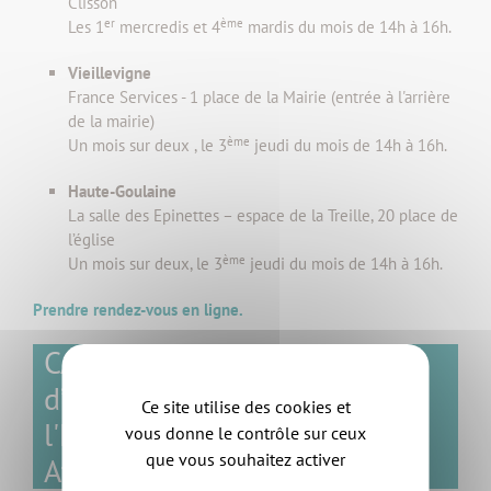
Clisson
er
ème
Les 1
mercredis et 4
mardis du mois de 14h à 16h.
Vieillevigne
France Services - 1 place de la Mairie (entrée à l'arrière
de la mairie)
ème
Un mois sur deux
, le 3
jeudi du mois de 14h à 16h.
Haute-Goulaine
La salle des Epinettes – espace de la Treille, 20 place de
l’église
ème
Un mois sur deux, l
e 3
jeudi du mois de 14h à 16h.
Prendre rendez-vous en ligne.
CAUE : Conseil d'Architecture,
d’Urbanisme et de
Ce site utilise des cookies et
l'Environnement de Loire-
vous donne le contrôle sur ceux
que vous souhaitez activer
Atlantique