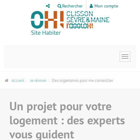
Panneau de gestion des cookies
Rechercher
Mon compte
Toggle
navigat
Accueil
Je rénove
Des organismes pour me conseilller
Un projet pour votre
logement : des experts
vous guident