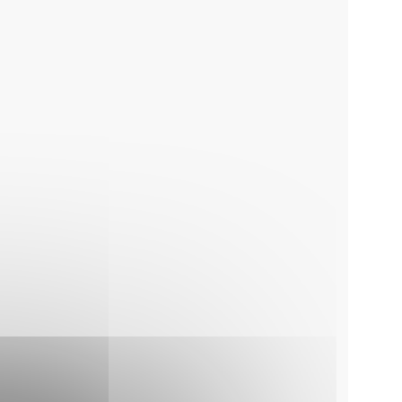
Déclaration préalable
Permis de construire
e urbaine
X
X
X
X
 urbaine