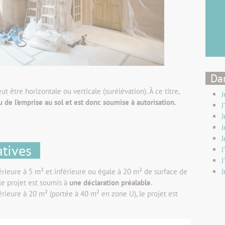
Dan
t être horizontale ou verticale (surélévation). À ce titre,
J
 de l’emprise au sol et est donc soumise à autorisation.
J
J
J
J
atives
J
J
périeure à 5 m² et inférieure ou égale à 20 m² de surface de
J
le projet est soumis à
une déclaration préalable
.
érieure à 20 m² (portée à 40 m² en zone U), le projet est