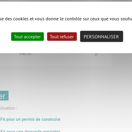
>20 m² et ≤40 m²
≤150 m²
lise des cookies et vous donne le contrôle sur ceux que vous souha
>20 m² et ≤40 m²
>150 m²
Tout accepter
Tout refuser
PERSONNALISER
>40 m²
//
er
ituation :
FA pour un permis de construire
RFA pour une demande préalable