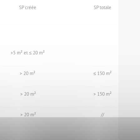
SP créée
SP totale
Hors zon
>5 m² et ≤ 20 m²
> 20 m²
≤ 150 m²
> 20 m²
> 150 m²
> 20 m²
//
En zone