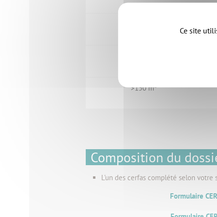
<150 m²
Ce site uti
<150 m²
>150 m²
Composition du dossi
L'un des cerfas complété selon votre s
Formulaire CER
Formulaire CE