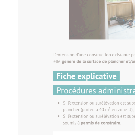
L’extension d’une construction existante peu
elle
génère de la surface de plancher et/ou
Fiche explicative
Procédures administr
Si l’extension ou surélévation est su
plancher (portée à 40 m² en zone U), 
Si l’extension ou surélévation est sup
soumis à
permis de construire
.