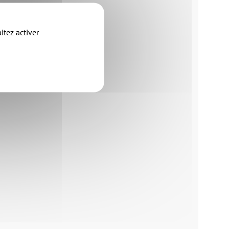
X
itez activer
X
X