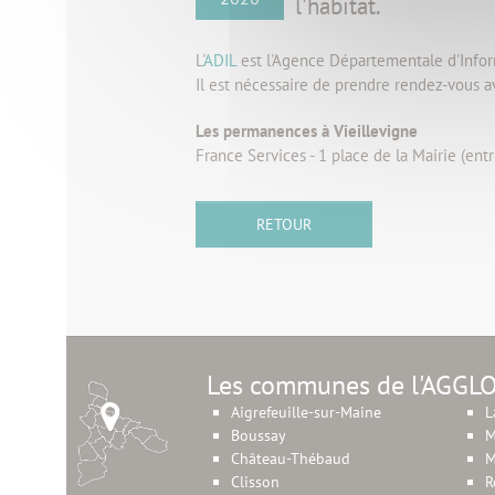
l'habitat.
L'
ADIL
est l'Agence Départementale d'Infor
Il est nécessaire de prendre rendez-vous 
Les permanences à Vieillevigne
France Services - 1 place de la Mairie (entr
RETOUR
Les communes de l'AGGL
Aigrefeuille-sur-Maine
L
Boussay
M
Château-Thébaud
M
Clisson
R