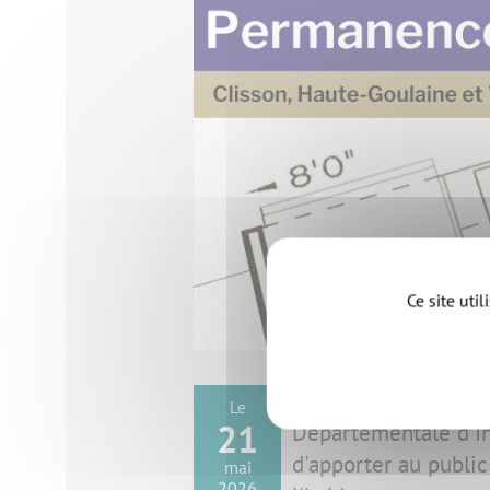
Ce site uti
Vous vous posez des
Le
21
Départementale d'In
d'apporter au public 
mai
2026