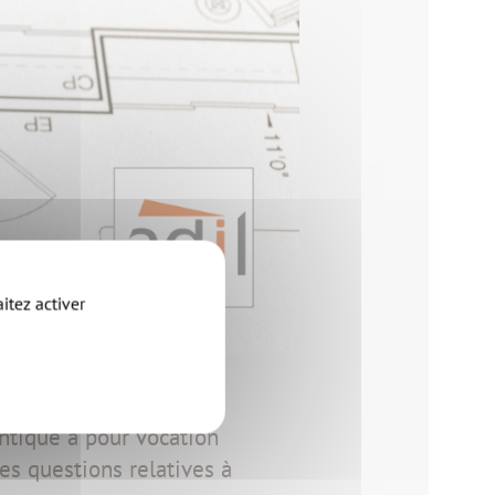
itez activer
 location ? L'Agence
ntique a pour vocation
les questions relatives à