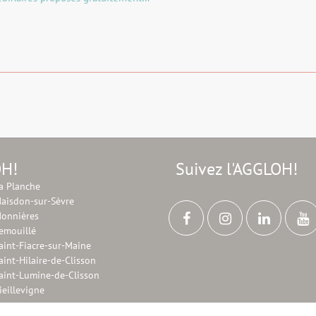
OH!
Suivez l'AGGLOH!
a Planche
aisdon-sur-Sèvre
onnières
emouillé
aint-Fiacre-sur-Maine
aint-Hilaire-de-Clisson
aint-Lumine-de-Clisson
ieillevigne