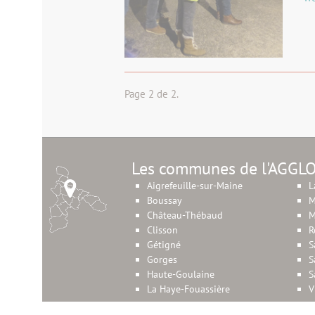
Page 2 de 2.
Les communes de l'AGGL
Aigrefeuille-sur-Maine
L
Boussay
M
Château-Thébaud
M
Clisson
R
Gétigné
S
Gorges
S
Haute-Goulaine
S
La Haye-Fouassière
V