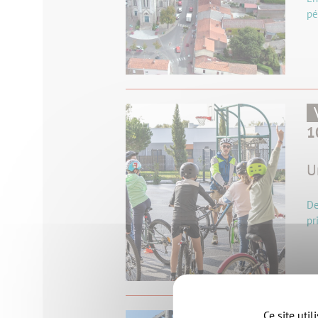
pé
1
U
De
pr
Ce site uti