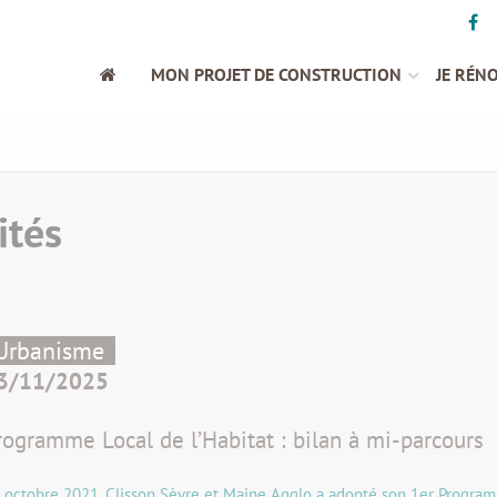
MON PROJET DE CONSTRUCTION
JE RÉN
ités
Urbanisme
3/11/2025
rogramme Local de l’Habitat : bilan à mi-parcours
 octobre 2021, Clisson Sèvre et Maine Agglo a adopté son 1er Programm