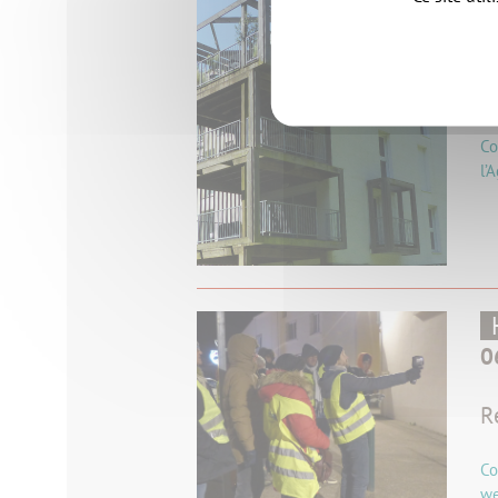
2
C
Co
l’
0
R
Co
we