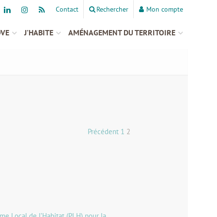
Contact
Rechercher
Mon compte
OVE
J'HABITE
AMÉNAGEMENT DU TERRITOIRE
Précédent
1
2
e Local de l’Habitat (PLH) pour la